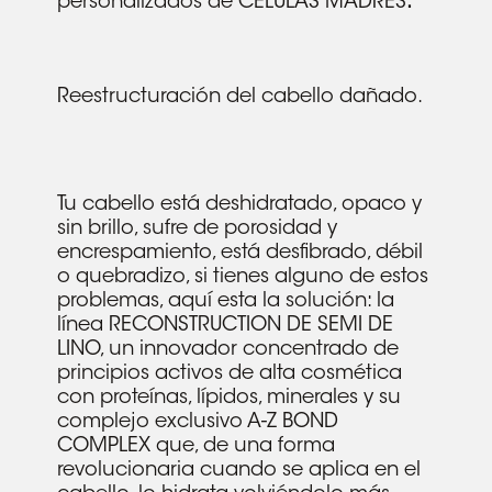
personalizados de CÉLULAS MADRES
.
Reestructuración del cabello dañado.
Tu cabello está deshidratado, opaco y
sin brillo, sufre de porosidad y
encrespamiento, está desfibrado, débil
o quebradizo, si tienes alguno de estos
problemas, aquí esta la solución: la
línea RECONSTRUCTION DE SEMI DE
LINO, un innovador concentrado de
principios activos de alta cosmética
con proteínas, lípidos, minerales y su
complejo exclusivo A-Z BOND
No hay productos en el carrito.
COMPLEX que, de una forma
revolucionaria cuando se aplica en el
Go To Shop