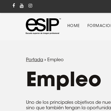
Skip
to
main
content
HOME
FORMACIO
Hit enter to search or ESC to close
Portada
»
Empleo
Empleo
Uno de los principales objetivos de nue
sino que también tengan la oportunidad