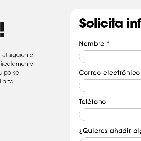
Solicita i
!
Formulario
Nombre
*
de
el siguiente
contacto
directamente
uipo se
Correo electrónic
iarte
Teléfono
¿Quieres añadir a