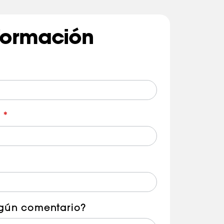
nformación
o
*
lgún comentario?