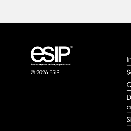
P
I
S
©
2026
ESIP
C
D
a
S