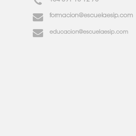
+34 691 13 12 70
formacion@escuelaesip.com
educacion@escuelaesip.com