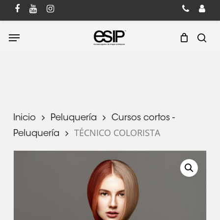
Skip
to
Cart
Close
main
Cart
Menu
content
sea
Inicio
Peluquería
Cursos cortos -
TÉCNICO COLORISTA
Peluquería