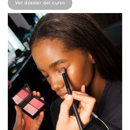
• Maximizer lip
Ver dossier del curso
• Técnica del ojo ahumado.
• Elegiremos dentro de la técnica lo que
mas se adapte a tu estilo.
• Aplicación de pestañas postizas full
cover skin.
No hay productos en el carrito.
Go To Shop