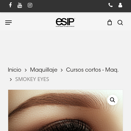
Skip
to
Cart
Close
main
Cart
Menu
content
sea
Inicio
Maquillaje
Cursos cortos - Maq.
SMOKEY EYES